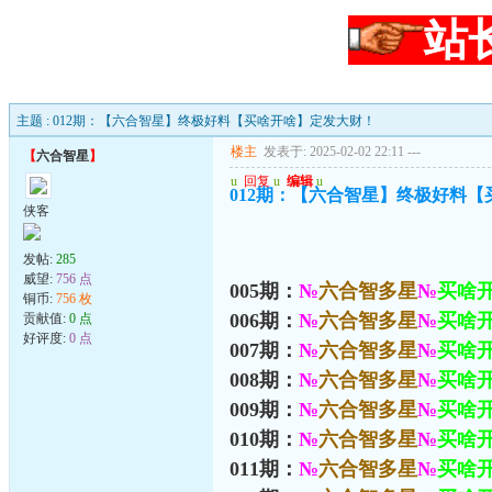
站
主题 : 012期：【六合智星】终极好料【买啥开啥】定发大财！
楼主
发表于: 2025-02-02 22:11
---
【
六合智星
】
u
回复
u
编辑
u
012期：【六合智星】终极好料
侠客
发帖:
285
威望:
756 点
005期：
№
六合智多星
№
买啥
铜币:
756 枚
006期：
№
六合智多星
№
买啥
贡献值:
0 点
好评度:
0 点
007期：
№
六合智多星
№
买啥
008期：
№
六合智多星
№
买啥
009期：
№
六合智多星
№
买啥
010期：
№
六合智多星
№
买啥
011期：
№
六合智多星
№
买啥