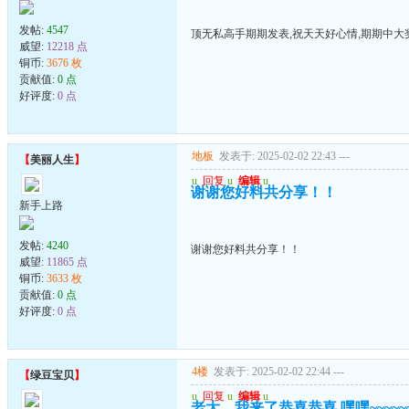
发帖:
4547
顶无私高手期期发表,祝天天好心情,期期中大奖
威望:
12218 点
铜币:
3676 枚
贡献值:
0 点
好评度:
0 点
地板
发表于: 2025-02-02 22:43
---
【
美丽人生
】
u
回复
u
编辑
u
谢谢您好料共分享！！
新手上路
发帖:
4240
谢谢您好料共分享！！
威望:
11865 点
铜币:
3633 枚
贡献值:
0 点
好评度:
0 点
4楼
发表于: 2025-02-02 22:44
---
【
绿豆宝贝
】
u
回复
u
编辑
u
老大，我来了恭喜恭喜.嘿嘿~~~~~~~