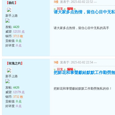
8楼
发表于: 2025-02-02 22:52
---
【
杨红
】
u
回复
u
编辑
u
请大家多点热情，留住心目中无
新手上路
发帖:
4420
请大家多点热情，留住心目中无私的高手
威望:
12131 点
铜币:
3713 枚
贡献值:
0 点
好评度:
0 点
9楼
发表于: 2025-02-02 22:54
---
【
玫瑰之约
】
u
回复
u
编辑
u
把鮮花和掌聲獻給默默工作勤勞
新手上路
发帖:
4426
把鮮花和掌聲獻給默默工作勤勞無私的伱！
威望:
12179 点
铜币:
3732 枚
贡献值:
0 点
好评度:
0 点