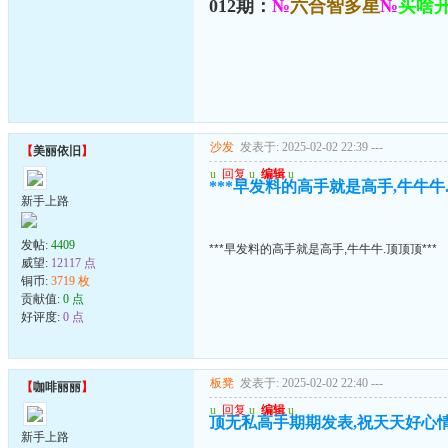
012期：
№
六合智多星
№
买啥
沙发
发表于: 2025-02-02 22:39
---
【
美丽依旧
】
u
回复
u
编辑
u
***早发料的高手就是高手,牛牛牛.
新手上路
发帖:
4409
***早发料的高手就是高手,牛牛牛.顶顶顶***
威望:
12117 点
铜币:
3719 枚
贡献值:
0 点
好评度:
0 点
板凳
发表于: 2025-02-02 22:40
---
【
咖啡丽丽
】
u
回复
u
编辑
u
顶无私高手期期发表,祝天天好心情
新手上路